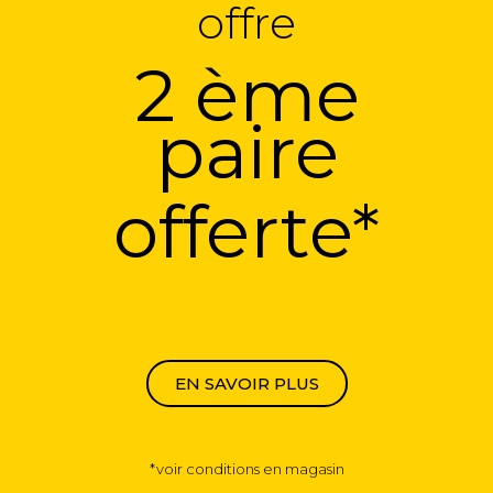
offre
2 ème
paire
offerte*
EN SAVOIR PLUS
*voir conditions en magasin